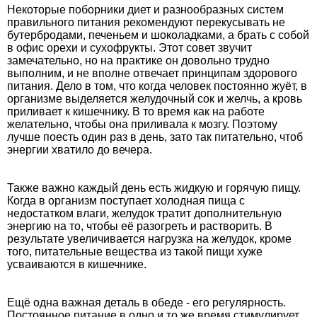
Некоторые поборники диет и разнообразных систем
правильного питания рекомендуют перекусывать не
бутербродами, печеньем и шоколадками, а брать с собой
в офис орехи и сухофрукты. Этот совет звучит
замечательно, но на практике он довольно трудно
выполним, и не вполне отвечает принципам здорового
питания. Дело в том, что когда человек постоянно жуёт, в
организме выделяется желудочный сок и желчь, а кровь
приливает к кишечнику. В то время как на работе
желательно, чтобы она приливала к мозгу. Поэтому
лучше поесть один раз в день, зато так питательно, чтоб
энергии хватило до вечера.
Также важно каждый день есть жидкую и горячую пищу.
Когда в организм поступает холодная пища с
недостатком влаги, желудок тратит дополнительную
энергию на то, чтобы её разогреть и растворить. В
результате увеличивается нагрузка на желудок, кроме
того, питательные вещества из такой пищи хуже
усваиваются в кишечнике.
Ещё одна важная деталь в обеде - его регулярность.
Постоянное питание в одно и то же время стимулирует